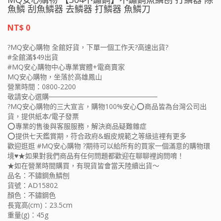
魚鱗 刮魚鱗器 去鱗器 打鱗器 魚鱗刀
NT$ 0
?MQ安心購物 全館好貨，下單一個工作天?高速出貨?
#全館滿$49出貨
#MQ安心購物中心專業實體+電商賣家
MQ安心購物，坐落於高雄鳳山
營業時間：0800-2200
敬請安心選購──────────────────────
?MQ安心購物的三大宣言，購物100%安心⭕️商品皆為台灣公司出
貨，提供紙本/電子發票
⭕️專業的售後與客服服務，解決商品疑難雜症
⭕️提供七天鑑賞期，符合政府&蝦皮規範之等級這裡有更多
歡迎逛逛 #MQ安心購物 ?期待可以給所有的買家一個滿意的購物環
境♥★如果對我們商品有任何問題都歡迎在聊聊裡詢問唷！
★如在營業時間購買，有現貨皆會當天陸續出貨～
品名：不鏽鋼魚鱗刨
貨號：AD15802
顏色：不鏽鋼色
長寬高(cm)：23.5cm
重量(g)：45g