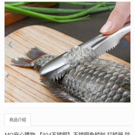
商品介紹
MQ安心購物 【304不鏽鋼】不鏽鋼魚鱗刨 打鱗器 除