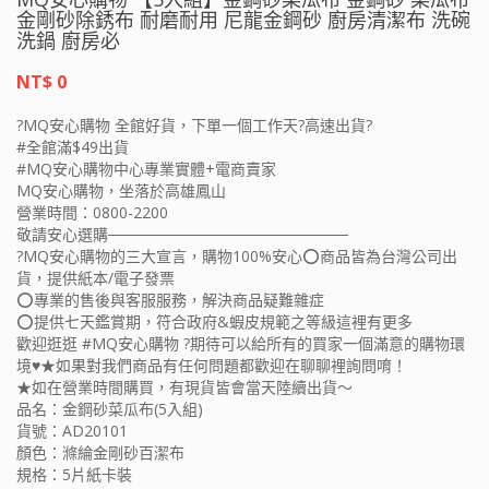
金剛砂除銹布 耐磨耐用 尼龍金鋼砂 廚房清潔布 洗碗
洗鍋 廚房必
NT$ 0
?MQ安心購物 全館好貨，下單一個工作天?高速出貨?
#全館滿$49出貨
#MQ安心購物中心專業實體+電商賣家
MQ安心購物，坐落於高雄鳳山
營業時間：0800-2200
敬請安心選購──────────────────────
?MQ安心購物的三大宣言，購物100%安心⭕️商品皆為台灣公司出
貨，提供紙本/電子發票
⭕️專業的售後與客服服務，解決商品疑難雜症
⭕️提供七天鑑賞期，符合政府&蝦皮規範之等級這裡有更多
歡迎逛逛 #MQ安心購物 ?期待可以給所有的買家一個滿意的購物環
境♥★如果對我們商品有任何問題都歡迎在聊聊裡詢問唷！
★如在營業時間購買，有現貨皆會當天陸續出貨～
品名：金鋼砂菜瓜布(5入組)
貨號：AD20101
顏色：滌綸金剛砂百潔布
規格：5片紙卡裝