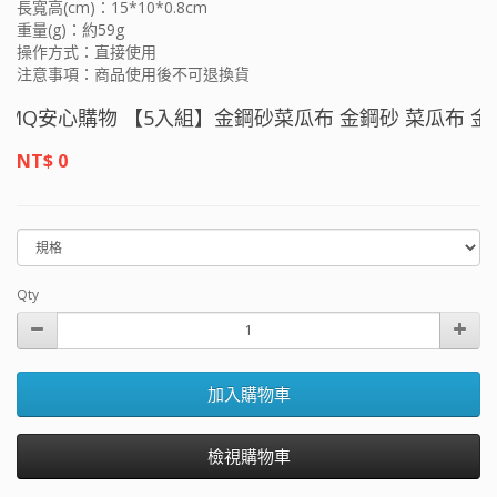
長寬高(cm)：15*10*0.8cm
重量(g)：約59g
操作方式：直接使用
注意事項：商品使用後不可退換貨
MQ安心購物 【5入組】金鋼砂菜瓜布 金鋼砂 菜瓜布 金剛
洗鍋 廚房必
NT$ 0
Qty
加入購物車
檢視購物車