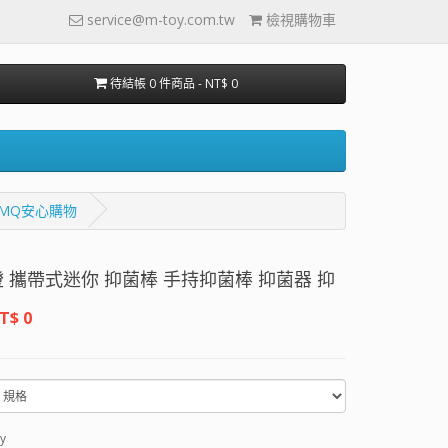
service@m-toy.com.tw
檢視購物車
待結帳 0 件商品 - NT$ 0
 MQ安心購物
貨】深紫外線抑菌燈 UVC 抑菌 LED抑菌燈 攜帶式迷你 
 防疫 MQ安心購物
T$ 0
y