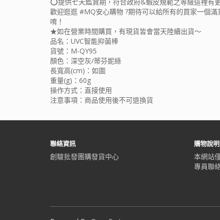
⭕️提供七天鑑賞期，符合政府&蝦皮規範之等級這裡有
歡迎逛逛 #MQ安心購物 ?期待可以給所有的買家一個
唷！
★如在營業時間購買，有現貨皆會當天陸續出貨～
品名：UVC智能抑菌棒
貨號：M-QY95
顏色：深空灰/蒂芬妮綠
長寬高(cm)：如圖
重量(g)：60g
操作方式：直接使用
注意事項：商品使用後不可退換貨
聯絡資訊
購物說明
創駿批發團購發貨中心
本網站
專員聯