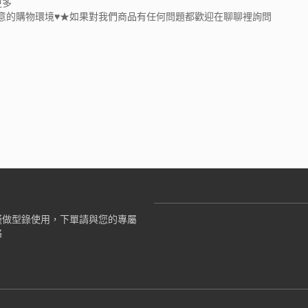
更多
滿意的購物環境♥★如果對我們商品有任何問題都歡迎在聊聊裡詢問
僅做型錄使用，下單請與您的專屬
絡