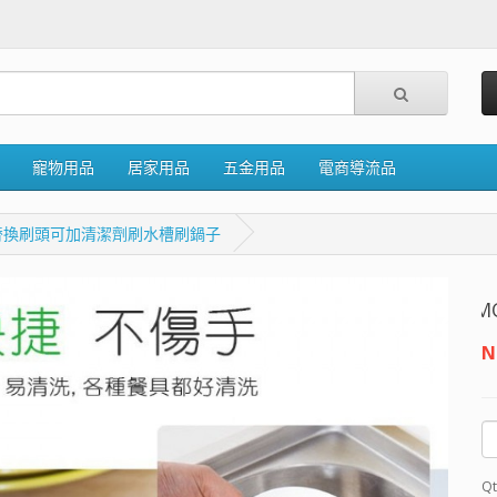
寵物用品
居家用品
五金用品
電商導流品
替換刷頭可加清潔劑刷水槽刷鍋子
MQ安
N
Qt