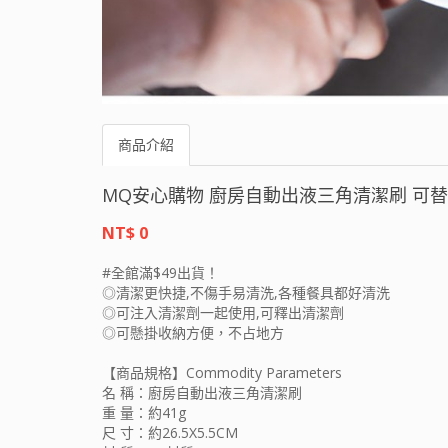
商品介紹
MQ安心購物 廚房自動出液三角清潔刷 可
NT$ 0
#全館滿$49出貨！
◎清潔更快捷,不傷手易清洗,各種餐具都好清洗
◎可注入清潔劑一起使用,可釋出清潔劑
◎可懸掛收納方便，不占地方
【商品規格】Commodity Parameters
名 稱：廚房自動出液三角清潔刷
重 量：約41g
尺 寸：約26.5X5.5CM