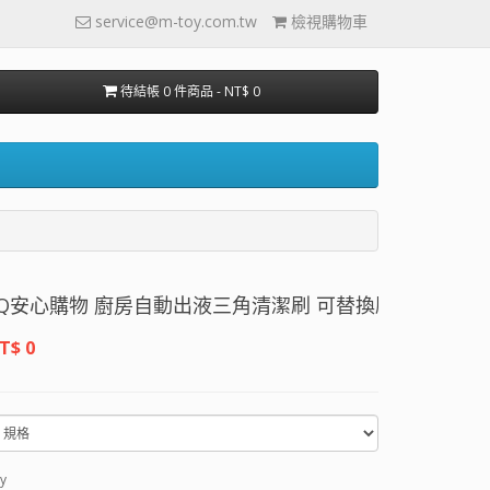
service@m-toy.com.tw
檢視購物車
待結帳 0 件商品 - NT$ 0
心購物 廚房自動出液三角清潔刷 可替換刷頭可加清潔劑
T$ 0
y