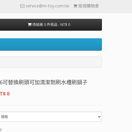
service@m-toy.com.tw
檢視購物車
待結帳 0 件商品 - NT$ 0
安心購物 廚房自動出液三角清潔刷CC0026可替換刷頭可
T$ 0
y