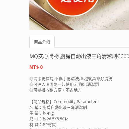
商品介紹
MQ安心購物 廚房自動出液三角清潔刷CC0
NT$ 0
◎清潔更快捷,不傷手易清洗,各種餐具都好清洗
◎可注入清潔劑一起使用,可釋出清潔劑
◎可懸掛收納方便，不占地方
【商品規格】Commodity Parameters
名 稱：廚房自動出液三角清潔刷
重 量：約41g
尺 寸：約26.5X5.5CM
材 質：PP材質