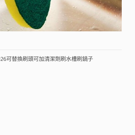
026可替換刷頭可加清潔劑刷水槽刷鍋子