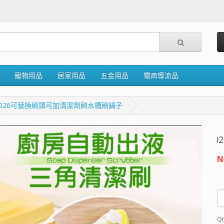
寵物用品
居家用品
五金用品
電商導流品
0026可替換刷頭可加清潔劑刷水槽刷鍋子
MQ
N
Qt