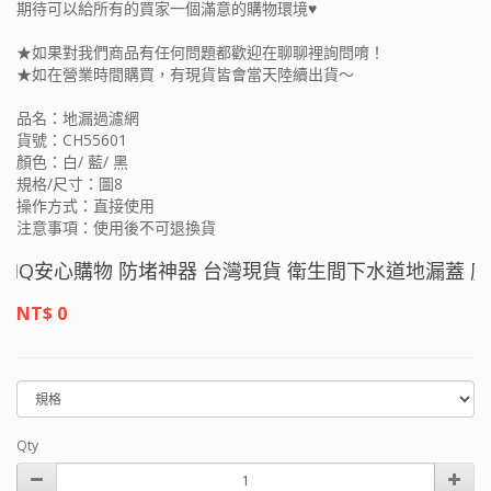
期待可以給所有的買家一個滿意的購物環境♥
★如果對我們商品有任何問題都歡迎在聊聊裡詢問唷！
★如在營業時間購買，有現貨皆會當天陸續出貨～
品名：地漏過濾網
貨號：CH55601
顏色：白/ 藍/ 黑
規格/尺寸：圖8
操作方式：直接使用
注意事項：使用後不可退換貨
Q安心購物 防堵神器 台灣現貨 衛生間下水道地漏蓋 廁所
NT$ 0
Qty