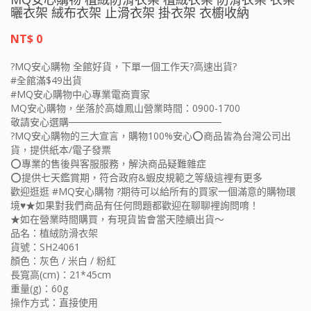
曬衣架 絨布衣架 止滑衣架 掛衣架 衣櫥收納
NT$ 0
?MQ安心購物 全館好貨，下單一個工作天?高速出貨?
#全館滿$49出貨
#MQ安心購物中心專業電商賣家
MQ安心購物，坐落於高雄鳳山營業時間：0900-1700
敬請安心選購──────────────────────
?MQ安心購物的三大宣言，購物100%安心⭕️商品皆為台灣公司出
貨，提供紙本/電子發票
⭕️專業的售後與客服服務，解決商品疑難雜症
⭕️提供七天鑑賞期，符合政府&蝦皮規範之等級這裡有更多
歡迎逛逛 #MQ安心購物 ?期待可以給所有的買家一個滿意的購物環
境♥★如果對我們商品有任何問題都歡迎在聊聊裡詢問唷！
★如在營業時間購買，有現貨皆會當天陸續出貨～
品名：植絨防滑衣架
貨號：SH24061
顏色：灰色 / 米白 / 粉紅
長寬高(cm)：21*45cm
重量(g)：60g
操作方式：直接使用