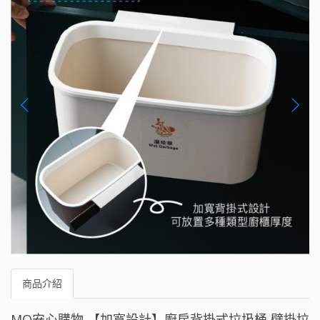
商品介紹
MQ安心購物 【加寬設計】廚房背掛式垃圾桶 壁掛垃