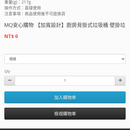
重量(g)：217g
操作方式：直接使用
注意事項：商品使用後不可退換貨
MQ安心購物 【加寬設計】廚房背掛式垃圾桶 壁掛垃圾桶 
圾桶 掛勾垃圾桶
NT$ 0
Qty
加入購物車
檢視購物車