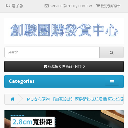
電子報
service@m-toy.com.tw
檢視購物車
待結帳 0 件商品 - NT$ 0
Categories
MQ安心購物 【加寬設計】廚房背掛式垃圾桶 壁掛垃圾桶 