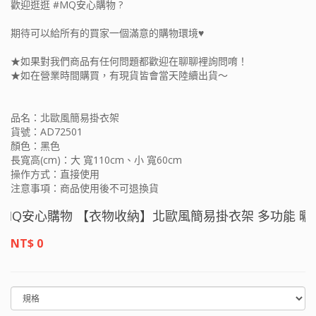
歡迎逛逛 #MQ安心購物 ?
期待可以給所有的買家一個滿意的購物環境♥
★如果對我們商品有任何問題都歡迎在聊聊裡詢問唷！
★如在營業時間購買，有現貨皆會當天陸續出貨～
品名：北歐風簡易掛衣架
貨號：AD72501
顏色：黑色
長寬高(cm)：大 寬110cm、小 寬60cm
操作方式：直接使用
注意事項：商品使用後不可退換貨
Q安心購物 【衣物收納】北歐風簡易掛衣架 多功能 曬衣架
適用 置物架
NT$ 0