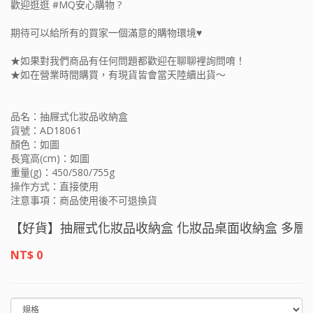
歡迎逛逛 #MQ安心購物 ?
期待可以給所有的買家一個滿意的購物環境♥
★如果對我們商品有任何問題都歡迎在聊聊裡詢問唷！
★如在營業時間購買，有現貨皆會當天陸續出貨～
品名：抽屜式化妝品收納盒
貨號：AD18061
顏色：如圖
長寬高(cm)：如圖
重量(g)：450/580/755g
操作方式：直接使用
注意事項：商品使用後不可退換貨
【好貨】抽屜式化妝品收納盒 化妝品桌面收納盒 多層抽屜
心購物
NT$ 0