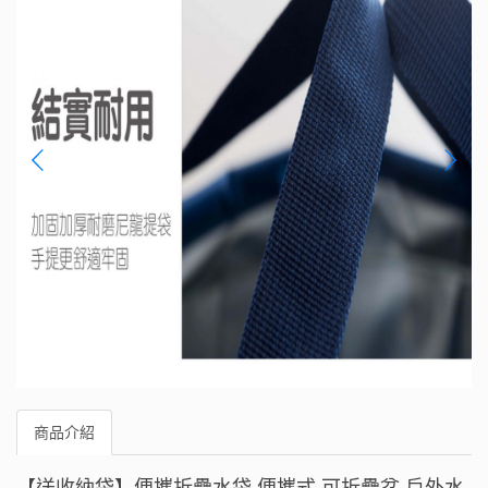
商品介紹
【送收納袋】便攜折疊水袋 便攜式 可折疊盆 戶外水