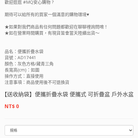
歡迎逛逛 #MQ安心購物 ?
期待可以給所有的買家一個滿意的購物環境♥
★如果對我們商品有任何問題都歡迎在聊聊裡詢問唷！
★如在營業時間購買，有現貨皆會當天陸續出貨～
品名：便攜折疊水袋
貨號：AD17441
顏色：灰色方格/藏青三角
長寬高(cm)：如圖
操作方式：直接使用
注意事項：商品使用後不可退換貨
【送收納袋】便攜折疊水袋 便攜式 可折疊盆 戶外水盆 旅行
安心購物
NT$ 0