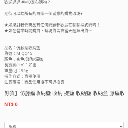
歡迎逛逛 #MQ安心購物 ?
期待可以給所有的買家一個滿意的購物環境♥
★如果對我們商品有任何問題都歡迎在聊聊裡詢問唷！
★如在營業時間購買，有現貨皆會當天陸續出貨～
品名：仿藤編收納籃
貨號：M-QQ15
顏色：杏色/淺咖/深咖
長寬高(cm)：如圖
重量(g)：96g
操作方式：直接使用
注意事項：商品使用後不可退換貨
好貨】仿藤編收納籃 收納 提籃 收納籃 收納盒 藤編收納籃
心購物
NT$ 0