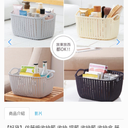
商品介紹
影片
【好貨】仿藤編收納籃 收納 提籃 收納籃 收納盒 藤